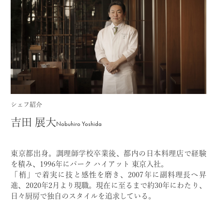
シェフ紹介
吉田 展大
Nobuhiro Yoshida
東京都出身。調理師学校卒業後、都内の日本料理店で経験
を積み、1996年にパーク ハイアット 東京入社。
「梢」で着実に技と感性を磨き、2007年に副料理長へ昇
進、2020年2月より現職。現在に至るまで約30年にわたり、
日々厨房で独自のスタイルを追求している。