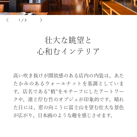
1
/
3
壮大な眺望と
心和むインテリア
高い吹き抜けが開放感のある店内の内装は、あた
たかみのあるウォールナットを基調としていま
す。店名である“梢”をモチーフにしたアートワー
クや、凛と佇む竹のオブジェが印象的です。晴れ
た日には、窓の向こうに富士山を望む壮大な景色
が広がり、日本画のような趣を感じさせます。