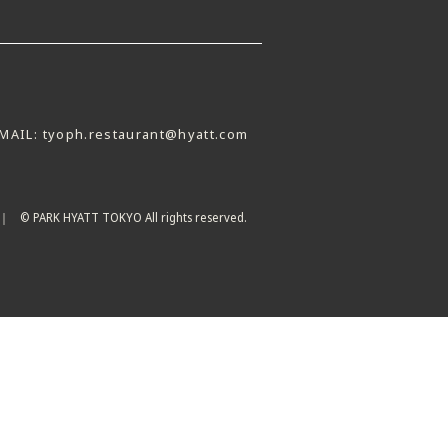
MAIL:
tyoph.restaurant@hyatt.com
© PARK HYATT TOKYO All rights reserved.