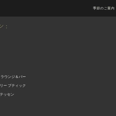
季節のご案内
 :
 ラウンジ＆バー
リー ブティック
テッセン